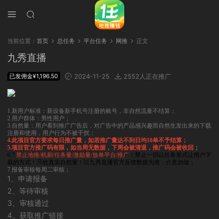
当前位置：
首页
总任务
平台任务
网推
正文
九秀直播
已发佣金¥1,196.50
2024-11-25
2552人正在推广
1.新用户标准：新设备新手机号注册的账号，非自然流量不结算；
2.用户群体：男性用户；
3.自然量：用户看到推广广告后，对广告中的产品感兴趣而自然生发出来的下载
注册和使用，用户行为不被干扰；
4.此项目官方要求每日推广量，如若推广量达不到日均10单不予结算；
5.项目官方推广码有限，如当周无数据，下周会被清退，推广码会被收回
；
6.
7.
禁止地推/机刷/任务量/激励量/放单平台/推广
！禁止一切以任务形式让用户下
载的方式！只收真实自然量！
以九秀直播官方反馈数据为准，介意勿做；
7.报备审核每周二审核；
1、申请报备
2、等待审核
3、审核通过
4、获取推广链接