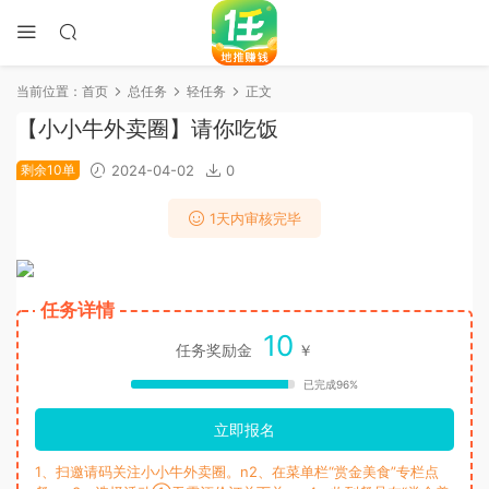
当前位置：
首页
总任务
轻任务
正文
【小小牛外卖圈】请你吃饭
剩余10单
2024-04-02
0
1天内审核完毕
任务详情
10
任务奖励金
￥
已完成96%
立即报名
1、扫邀请码关注小小牛外卖圈。n2、在菜单栏“赏金美食”专栏点