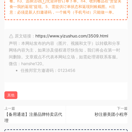
餐。n3、选择活动①无需评价订单下单。n4、收到餐品在“赏金美
食—我的返现”提现。5、需提供订单状态和返现到账截图。n注
意：必须是新人扫邀请码，一个账号（手机号id）只能做一单。
原文链接：
https://www.yizushuo.com/3509.html
声明：本网站发布的内容（图片、视频和文字）以转载和分享
网络内容为主，如果涉及侵权请尽快告知，我们将会在第一时
间删除。文章观点不代表本网站立场，如需处理请联系客服。
微信：hanshe120。
任推邦官方邀请码：0123456
其他
上一篇
下一篇
【备用通道】注册品牌特卖店代
秒注册美团小程序
理