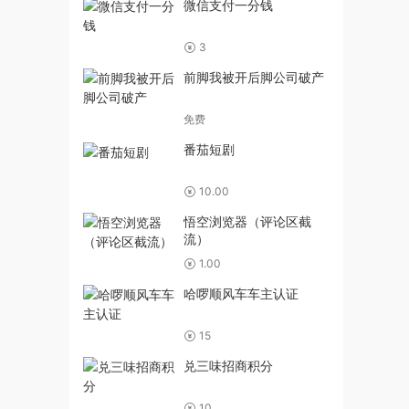
微信支付一分钱
3
前脚我被开后脚公司破产
免费
番茄短剧
10.00
悟空浏览器（评论区截
流）
1.00
哈啰顺风车车主认证
15
兑三味招商积分
10