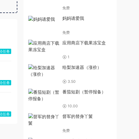
免费
妈妈请爱我
免费
应用商店下载果冻宝盒
轻任务
1
给梨加速器（涨价）
3.50
轻任务
番茄短剧（暂停报备）
10.00
轻任务
督军的替身丫鬟
免费