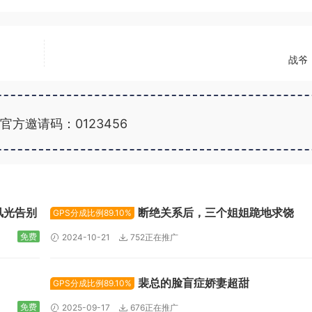
战爷
官方邀请码：0123456
广告位招租
风光告别
断绝关系后，三个姐姐跪地求饶
GPS分成比例89.10%
免费
2024-10-21
752正在推广
裴总的脸盲症娇妻超甜
GPS分成比例89.10%
免费
2025-09-17
676正在推广