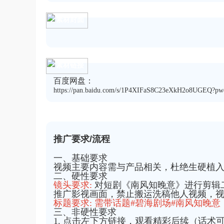
素材封面
素材链接
百度网盘：
https://pan.baidu.com/s/1P4XIFaS8C23eXkH2o8UGEQ?pw
推广要求/流程
一、基础要求
视频主要内容需与产品相关，杜绝生硬植入
二、硬性要求
镜头要求:
对短剧《南风知晚意》进行剪辑二
推广影视画面，禁止搬运洗稿他人视频，视频
标题要求: 需带话题#碧海剧场#南风知晚意
三、非硬性要求
1. 点击左下方链接，观看精彩后续（话术