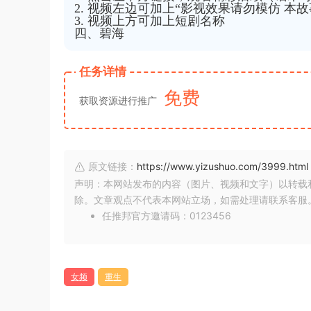
2. 视频左边可加上“影视效果请勿模仿 本
3. 视频上方可加上短剧名称
四、碧海
任务详情
免费
获取资源进行推广
原文链接：
https://www.yizushuo.com/3999.html
声明：本网站发布的内容（图片、视频和文字）以转载
除。文章观点不代表本网站立场，如需处理请联系客服。微信
任推邦官方邀请码：0123456
女频
重生