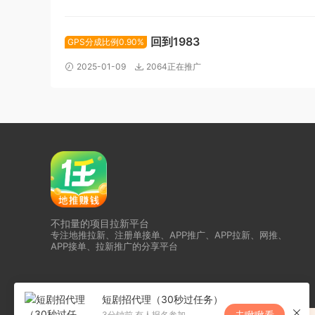
回到1983
GPS分成比例0.90%
2025-01-09
2064正在推广
不扣量的项目拉新平台
专注地推拉新、注册单接单、APP推广、APP拉新、网推、
APP接单、拉新推广的分享平台
短剧招代理（30秒过任务）
去瞅瞅看
3分钟前 有人报名参加