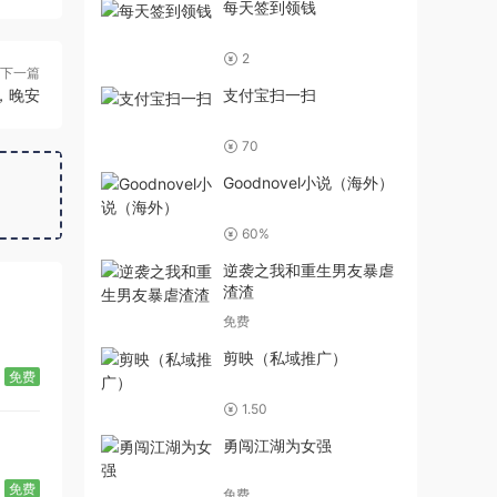
每天签到领钱
2
下一篇
，晚安
支付宝扫一扫
70
Goodnovel小说（海外）
60%
逆袭之我和重生男友暴虐
渣渣
免费
剪映（私域推广）
免费
1.50
勇闯江湖为女强
免费
免费