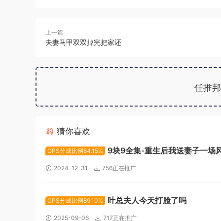
上一篇
夫妻马甲双双掉完把家还
任推邦
猜你喜欢
9块9全集-重生后我送妻子一场
GPS分成比例84.15%
2024-12-31
756正在推广
叶总夫人今天打脸了吗
GPS分成比例89.10%
2025-09-06
717正在推广