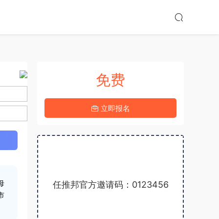
免费
4-11上线
立即报名
4.9分
任推邦官方邀请码：0123456
母
市