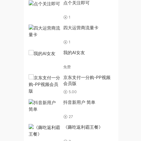
点个关注即可
1
四大运营商流量卡
1
我的AI女友
免费
京东支付一分购-PP视频
会员版
5.00
抖音新用户 简单
27
《薅吃返利霸王餐》