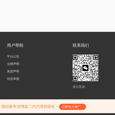
用户帮助
联系我们
平台公告
法律声明
免责声明
信息举报
微信客服
copyright@2026|
网站地图
|
SiteMap
|
陕ICP备17011598号-3
陕公网安备61052302000242号
，现招募夸克网盘二代代理和团长！
立即加入推广...