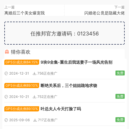
上一篇
下一篇
离婚后三个美女爆宠我
闪婚老公竟是隐藏大佬
任推邦官方邀请码：0123456
猜你喜欢
广告位招租
9块9全集-重生后我送妻子一场风光告别
GPS分成比例84.15%
免费
2024-12-31
756正在推广
断绝关系后，三个姐姐跪地求饶
GPS分成比例89.10%
免费
2024-10-21
752正在推广
叶总夫人今天打脸了吗
GPS分成比例89.10%
免费
2025-09-06
717正在推广