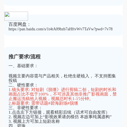
素材链接
百度网盘：
https://pan.baidu.com/s/1t4tA09bzb7aHftvWv7TaVw?pwd=7v78
推广要求/流程
一、基础要求：
视频主要内容需与产品相关，杜绝生硬植入， 不支持图集
投稿
二、硬性要求：
1.镜头要求: 对短剧《脱缰》进行剪辑二创，短剧的时长和
画面占比不低于100%，不可涉及其他非推广影视画面，禁
止搬运洗稿他人视频，视频总时长1-15分钟。
2.标题要求: 需带话题#碧海剧场#脱缰
三、非硬性要求：
1.点击左下方链接，观看精彩后续（话术可自由发挥）
2. 视频左边可加上“影视效果请勿模仿 本故事纯属虚构”
3. 视频上方可加上短剧名称
四、碧海