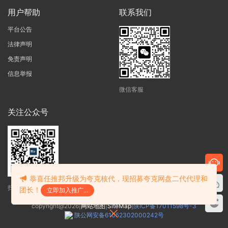
用户帮助
联系我们
平台公告
法律声明
免责声明
信息举报
微信客服
关注公众号
恭喜任推邦升级为夸克核代，现招募夸克网盘二代代理和
扫码获得最新资讯
团长！
立即加入推广...
copyright@2026|
网站地图
|
SiteMap
|
陕ICP备17011598号-3
陕公网安备61052302000242号