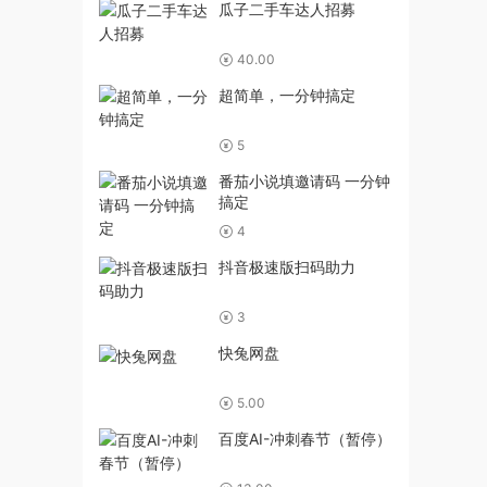
瓜子二手车达人招募
40.00
超简单，一分钟搞定
5
番茄小说填邀请码 一分钟
搞定
4
抖音极速版扫码助力
3
快兔网盘
5.00
百度AI-冲刺春节（暂停）