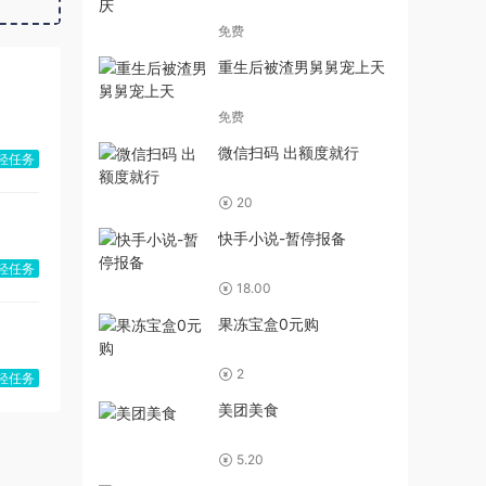
免费
重生后被渣男舅舅宠上天
免费
微信扫码 出额度就行
轻任务
20
快手小说-暂停报备
轻任务
18.00
果冻宝盒0元购
2
轻任务
美团美食
5.20