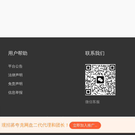
用户帮助
联系我们
平台公告
法律声明
免责声明
信息举报
微信客服
copyright@2026|
网站地图
|
SiteMap
|
陕ICP备17011598号-3
陕公网安备61052302000242号
，现招募夸克网盘二代代理和团长！
立即加入推广...