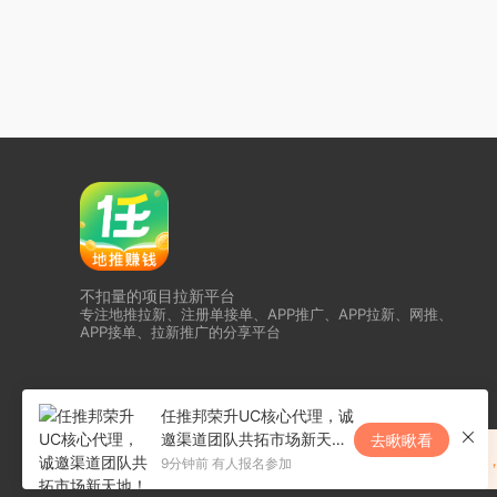
不扣量的项目拉新平台
专注地推拉新、注册单接单、APP推广、APP拉新、网推、
APP接单、拉新推广的分享平台
任推邦荣升UC核心代理，诚
邀渠道团队共拓市场新天
去瞅瞅看
恭喜任推邦升级为夸克核代
地！
9分钟前 有人报名参加