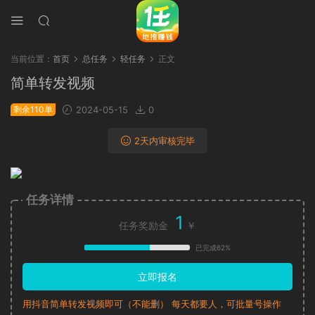
当前位置：
首页
总任务
轻任务
正文
简单转发视频
剩余110单
2024-05-15
0
2天内审核完毕
任务详情
1
任务奖励金
￥
已完成62%
立即报名
用抖音简单转发视频即可（不能删） 每天都要人，可批量号操作