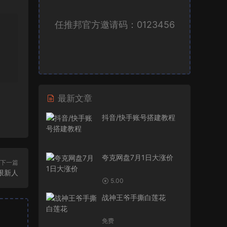
任推邦官方邀请码：0123456
最新文章
抖音/快手账号搭建教程
夸克网盘7月1日大涨价
下一篇
限新人
5.00
战神王爷手撕白莲花
免费