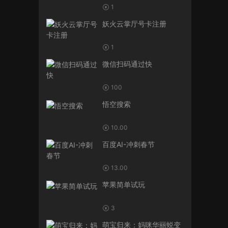
1
妖火云掌厅号卡注册
1
微信扫码通过快
100
悟空搜索
10.00
百度AI-冲刺春节
13.00
苹果简单试玩
3
萌宝归来：妈咪华丽蜕变