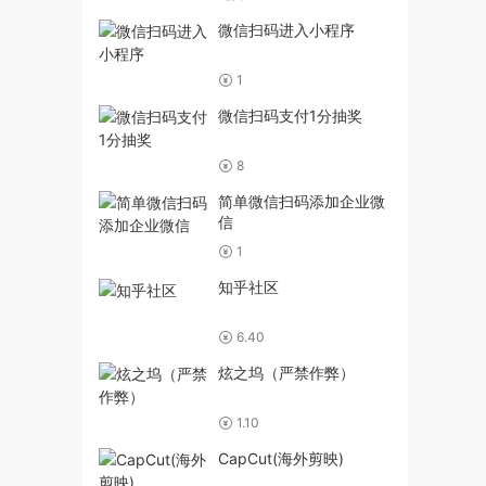
微信扫码进入小程序
1
微信扫码支付1分抽奖
8
简单微信扫码添加企业微
信
1
知乎社区
6.40
炫之坞（严禁作弊）
1.10
CapCut(海外剪映)