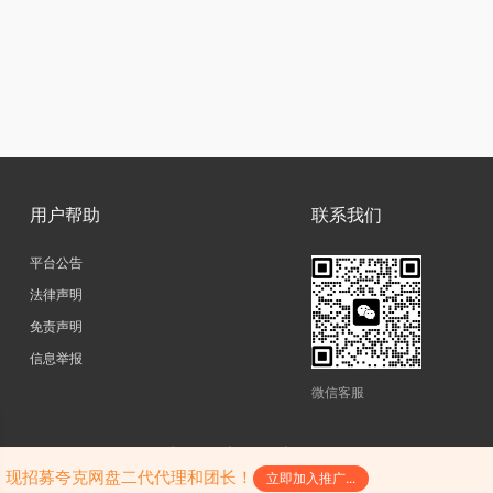
用户帮助
联系我们
平台公告
法律声明
免责声明
信息举报
微信客服
copyright@2026|
网站地图
|
SiteMap
|
陕ICP备17011598号-3
陕公网安备61052302000242号
，现招募夸克网盘二代代理和团长！
立即加入推广...