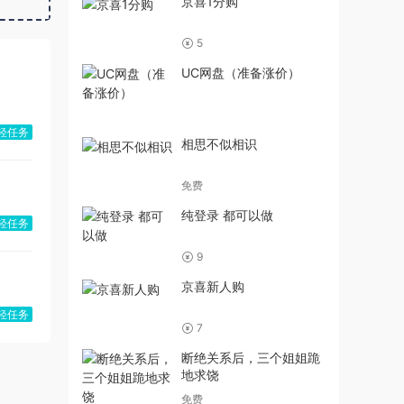
京喜1分购
5
UC网盘（准备涨价）
轻任务
相思不似相识
免费
纯登录 都可以做
轻任务
9
京喜新人购
轻任务
7
断绝关系后，三个姐姐跪
地求饶
免费