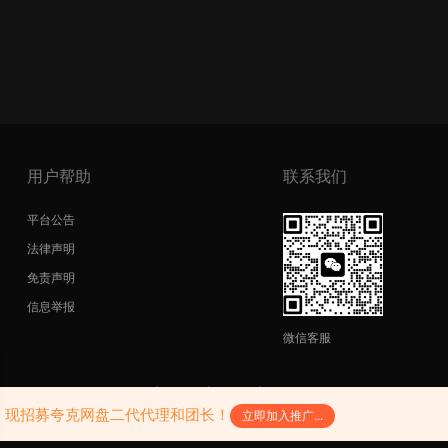
用户帮助
联系我们
平台公告
法律声明
免责声明
信息举报
微信客服
copyright@2026|
网站地图
|
SiteMap
|
陕ICP备17011598号-3
陕公网安备61052302000242号
，现招募夸克网盘二代代理和团长！
立即加入推广...