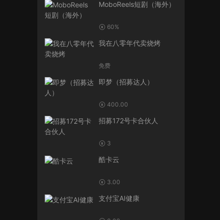
MoboReels短剧（海外）
60%
我在八零年代卖烧烤
免费
即梦（招募达人）
400.00
招募172号卡合伙人
3
酷卡云
3.00
支付宝AI健康