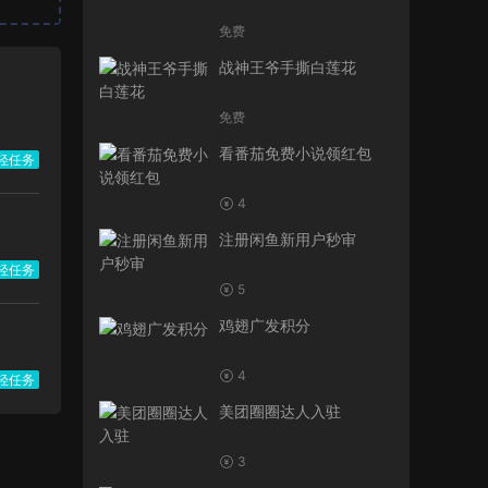
免费
战神王爷手撕白莲花
免费
看番茄免费小说领红包
轻任务
4
注册闲鱼新用户秒审
轻任务
5
鸡翅广发积分
4
轻任务
美团圈圈达人入驻
3