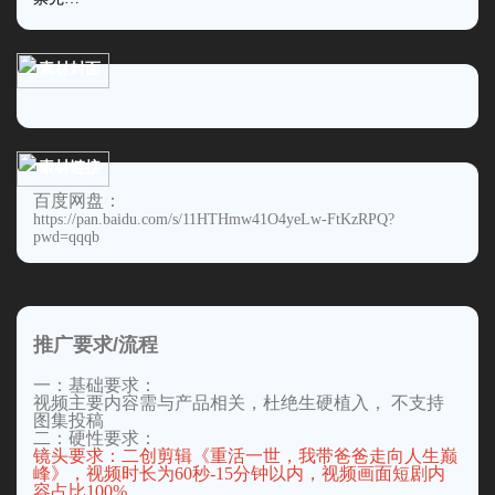
素材封面
素材链接
百度网盘：
https://pan.baidu.com/s/11HTHmw41O4yeLw-FtKzRPQ?
pwd=qqqb
推广要求/流程
一：基础要求：
视频主要内容需与产品相关，杜绝生硬植入， 不支持
图集投稿
二：硬性要求：
镜头要求：二创剪辑《重活一世，我带爸爸走向人生巅
峰》，视频时长为60秒-15分钟以内，视频画面短剧内
容占比100%