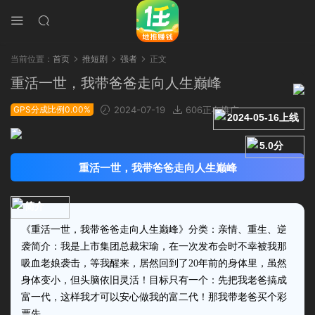
当前位置：
首页
推短剧
强者
正文
重活一世，我带爸爸走向人生巅峰
GPS分成比例0.00%
2024-07-19
606正在推广
2024-05-16上线
5.0分
重活一世，我带爸爸走向人生巅峰
简介
《重活一世，我带爸爸走向人生巅峰》分类：亲情、重生、逆
袭简介：我是上市集团总裁宋瑜，在一次发布会时不幸被我那
吸血老娘袭击，等我醒来，居然回到了20年前的身体里，虽然
身体变小，但头脑依旧灵活！目标只有一个：先把我老爸搞成
富一代，这样我才可以安心做我的富二代！那我带老爸买个彩
票先…