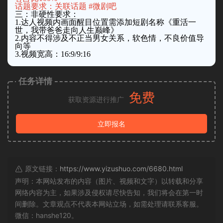
话题要求：关联话题 #微剧吧
三：非硬性要求：
1.达人视频内画面醒目位置需添加短剧名称《重活一
世，我带爸爸走向人生巅峰》
2.内容不得涉及不正当男女关系，软色情，不良价值导
向等
3.视频宽高：16:9/9:16
任务详情
免费
获取资源进行推广
立即报名
原文链接：
https://www.yizushuo.com/6680.html
声明：本网站发布的内容（图片、视频和文字）以转载和分享
网络内容为主，如果涉及侵权请尽快告知，我们将会在第一时
间删除。文章观点不代表本网站立场，如需处理请联系客服。
微信：hanshe120。