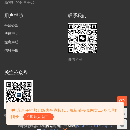
新推广的分享平台
用户帮助
联系我们
平台公告
法律声明
免责声明
信息举报
微信客服
关注公众号
恭喜任推邦升级为夸克核代，现招募夸克网盘二代代理和
扫码获得最新资讯
团长！
立即加入推广...
copyright@2026|
网站地图
|
SiteMap
|
陕ICP备17011598号-3