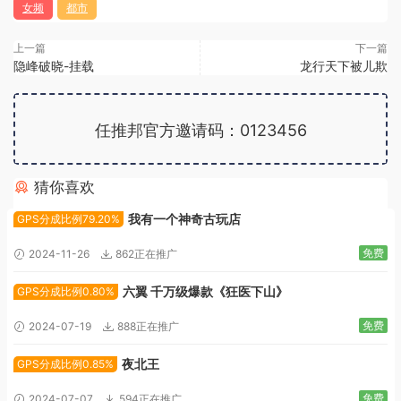
女频
都市
上一篇
下一篇
隐峰破晓-挂载
龙行天下被儿欺
任推邦官方邀请码：0123456
猜你喜欢
广告位招租
我有一个神奇古玩店
GPS分成比例79.20%
免费
2024-11-26
862正在推广
六翼 千万级爆款《狂医下山》
GPS分成比例0.80%
免费
2024-07-19
888正在推广
夜北王
GPS分成比例0.85%
免费
2024-07-07
594正在推广