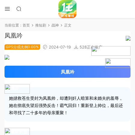
当前位置：
首页
推短剧
战神
正文
凤凰吟
GPS分成比例0.00%
2024-07-19
528正在推广
2024-05-18上线
4.9分
凤凰吟
简介
她拯救苍生受封为凤凰帅，却遭到奸人暗算和未婚夫的羞辱，
她在彻底失望后强势反击！霸气回归！重新登上帅位，最后还
和寻找了二十多年的母亲重聚！
素材封面