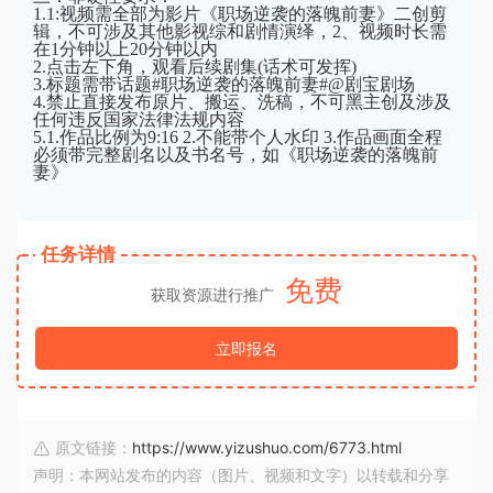
1.1:视频需全部为影片《职场逆袭的落魄前妻》二创剪
辑，不可涉及其他影视综和剧情演绎，2、视频时长需
在1分钟以上20分钟以内
2.点击左下角，观看后续剧集(话术可发挥)
3.标题需带话题#职场逆袭的落魄前妻#@剧宝剧场
4.禁止直接发布原片、搬运、洗稿，不可黑主创及涉及
任何违反国家法律法规内容
5.1.作品比例为9:16 2.不能带个人水印 3.作品画面全程
必须带完整剧名以及书名号，如《职场逆袭的落魄前
妻》
任务详情
免费
获取资源进行推广
立即报名
原文链接：
https://www.yizushuo.com/6773.html
声明：本网站发布的内容（图片、视频和文字）以转载和分享