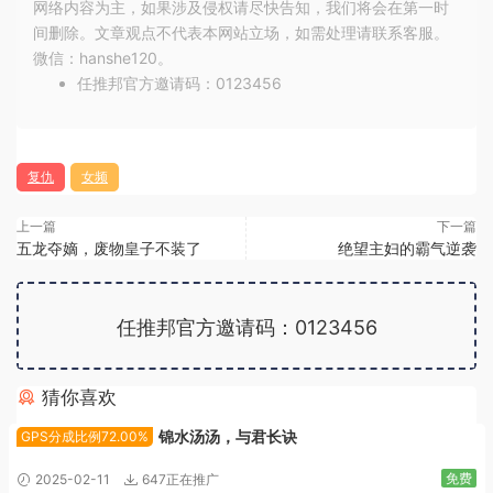
网络内容为主，如果涉及侵权请尽快告知，我们将会在第一时
间删除。文章观点不代表本网站立场，如需处理请联系客服。
微信：hanshe120。
任推邦官方邀请码：0123456
复仇
女频
上一篇
下一篇
五龙夺嫡，废物皇子不装了
绝望主妇的霸气逆袭
任推邦官方邀请码：0123456
猜你喜欢
广告位招租
锦水汤汤，与君长诀
GPS分成比例72.00%
免费
2025-02-11
647正在推广