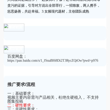
贪污的证据，引导对方说出全部罪行，一招致敌，两人携手，
惩恶扬善，共赴幸福。3.女频现代题材，主创团队成熟
素材封面
素材链接
百度网盘：
https://pan.baidu.com/s/1_fSnaBI68Di2T3RycZQtOw?pwd=p976
推广要求/流程
一：基础要求：
视频主要内容需与产品相关，杜绝生硬植入， 不支持
图集投稿
二：硬性要求：
三：非硬性要求：