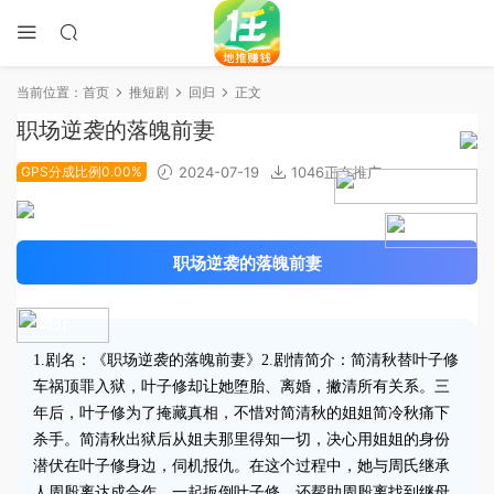
当前位置：
首页
推短剧
回归
正文
职场逆袭的落魄前妻
GPS分成比例0.00%
2024-07-19
1046正在推广
2024-05-21上线
5.0分
职场逆袭的落魄前妻
简介
1.剧名：《职场逆袭的落魄前妻》2.剧情简介：简清秋替叶子修
车祸顶罪入狱，叶子修却让她堕胎、离婚，撇清所有关系。三
年后，叶子修为了掩藏真相，不惜对简清秋的姐姐简冷秋痛下
杀手。简清秋出狱后从姐夫那里得知一切，决心用姐姐的身份
潜伏在叶子修身边，伺机报仇。在这个过程中，她与周氏继承
人周殷离达成合作，一起扳倒叶子修，还帮助周殷离找到继母