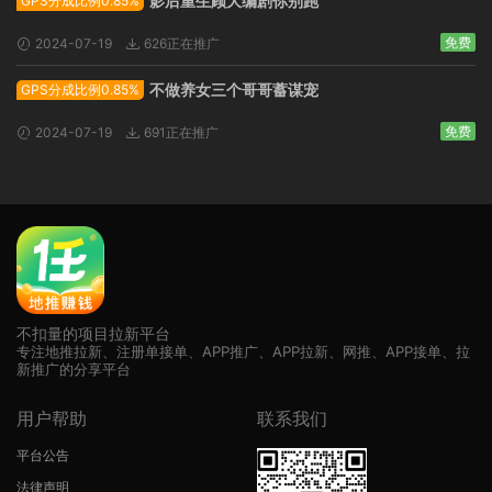
影后重生顾大编剧你别跑
GPS分成比例0.85%
免费
2024-07-19
626正在推广
不做养女三个哥哥蓄谋宠
GPS分成比例0.85%
免费
2024-07-19
691正在推广
不扣量的项目拉新平台
专注地推拉新、注册单接单、APP推广、APP拉新、网推、APP接单、拉
新推广的分享平台
用户帮助
联系我们
平台公告
法律声明