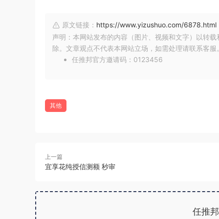
原文链接：
https://www.yizushuo.com/6878.html
声明：本网站发布的内容（图片、视频和文字）以转载
除。文章观点不代表本网站立场，如需处理请联系客服。微信
任推邦官方邀请码：0123456
其他
上一篇
宜享花纯授信测额 秒审
任推邦