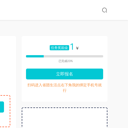
1
任务奖励金
￥
已完成23%
立即报名
扫码进入省团生活点右下角我的绑定手机号就
行