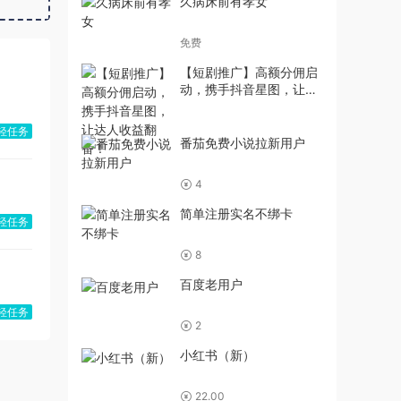
久病床前有孝女
免费
【短剧推广】高额分佣启
动，携手抖音星图，让达
人收益翻番！
轻任务
番茄免费小说拉新用户
4
简单注册实名不绑卡
轻任务
8
百度老用户
轻任务
2
小红书（新）
22.00