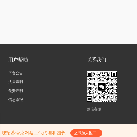
用户帮助
联系我们
平台公告
法律声明
免责声明
信息举报
微信客服
copyright@2026|
网站地图
|
SiteMap
|
陕ICP备17011598号-3
陕公网安备61052302000242号
，现招募夸克网盘二代代理和团长！
立即加入推广...