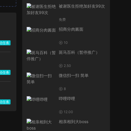
被谢医生拒绝加好友99次
免费
招商分肉酱面
10
轻任务
斑马百科（暂停推广）
2.50
轻任务
微信扫一扫 简单
8
哔哩哔哩
轻任务
12.00
相亲相到大boss