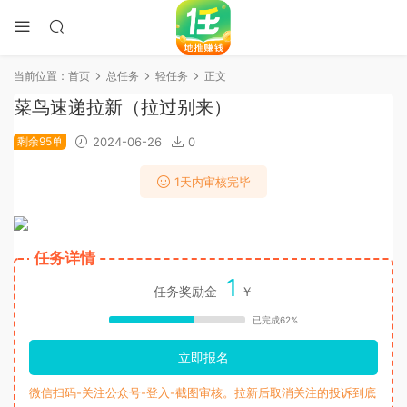
当前位置：
首页
总任务
轻任务
正文
菜鸟速递拉新（拉过别来）
剩余95单
2024-06-26
0
1天内审核完毕
任务详情
1
任务奖励金
￥
已完成62%
立即报名
微信扫码-关注公众号-登入-截图审核。拉新后取消关注的投诉到底