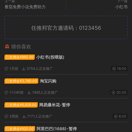
上一篇
下一篇
番茄免费小说免费助力
小红书
任推邦官方邀请码：0123456
猜你喜欢
广告位招租
小红书(投喂版)
已发佣金¥860.50
1天前
5754人正在推广
18.00
淘宝闪购
已发佣金¥3,780.00
11小时前
7485人正在推广
20.00
网易爆米花-暂停
已发佣金¥6,828.00
2周前
7171人正在推广
8.00
阿里巴巴(1688)-暂停
已发佣金¥920.00