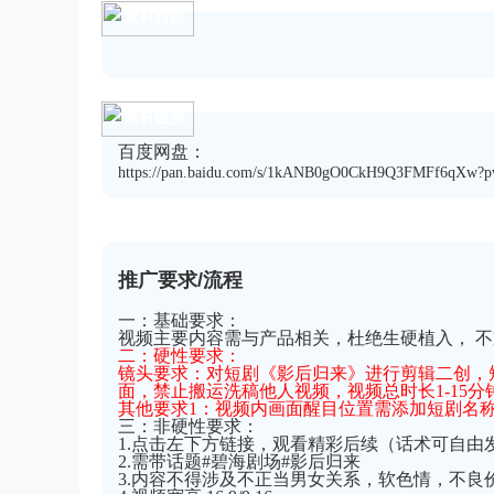
素材封面
素材链接
百度网盘：
https://pan.baidu.com/s/1kANB0gO0CkH9Q3FMFf6qXw?p
推广要求/流程
一：基础要求：
视频主要内容需与产品相关，杜绝生硬植入， 
二：硬性要求：
镜头要求：对短剧《影后归来》进行剪辑二创，短
面，禁止搬运洗稿他人视频，视频总时长1-15分
其他要求1：视频内画面醒目位置需添加短剧名
三：非硬性要求：
1.点击左下方链接，观看精彩后续（话术可自由
2.需带话题#碧海剧场#影后归来
3.内容不得涉及不正当男女关系，软色情，不良