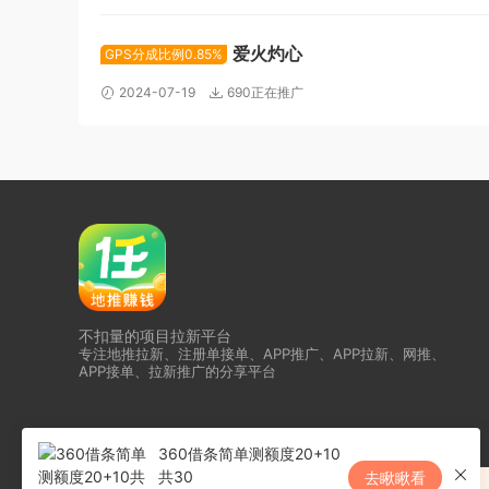
爱火灼心
GPS分成比例0.85%
2024-07-19
690正在推广
不扣量的项目拉新平台
专注地推拉新、注册单接单、APP推广、APP拉新、网推、
APP接单、拉新推广的分享平台
360借条简单测额度20+10
共30
去瞅瞅看