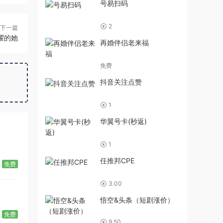
号易扫码
2
下一篇
耀的她
再婚伴侣老来福
免费
抖音关注点赞
1
华翼号卡(秒返)
1
任推邦CPE
免费
3.00
悟空&头条（短剧涨价）
免费
9.50