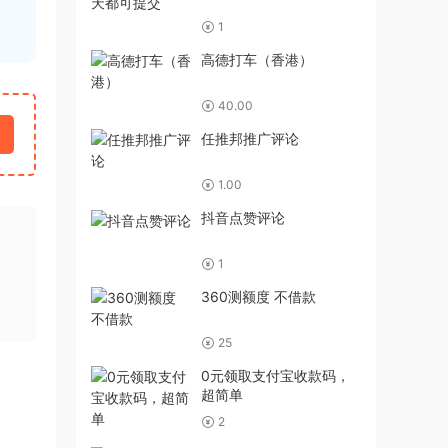
1
高德打车（香港）
40.00
任推邦推广评论
1.00
抖音点赞评论
1
360测额度 不借款
25
0元领取支付宝收款码，
超简单
2