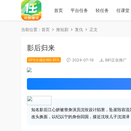
首页
平台任务
轻任务
任课堂
当前位置：
首页
推短剧
复仇
正文
影后归来
GPS分成比例0.85%
2024-07-19
881正在推广
简介
知名影后江心妍被替身演员沈玫设计陷害，坠崖毁容流
改头换面，以纪以宁的身份回国，接近沈玫儿子沈清泽