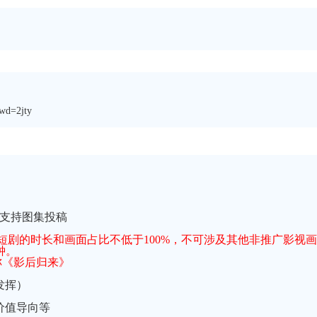
wd=2jty
不支持图集投稿
剧的时长和画面占比不低于100%，不可涉及其他非推广影视画
钟。
称《影后归来》
发挥）
价值导向等