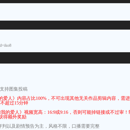
d=iko8
不支持图集投稿
爱人》内容占比100%，不可出现其他无关作品剪辑内容，需
不超过15分钟
的爱人》视频宽高：16:9或9:16，否则可能掉链接或不过审！
获得额外奖励
、评判以及剧情预告为主，风格不限，口播需要完整