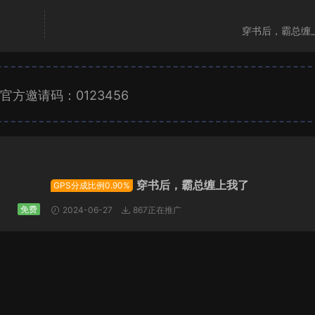
穿书后，霸总缠
官方邀请码：0123456
广告位招租
穿书后，霸总缠上我了
GPS分成比例0.90%
免费
2024-06-27
867正在推广