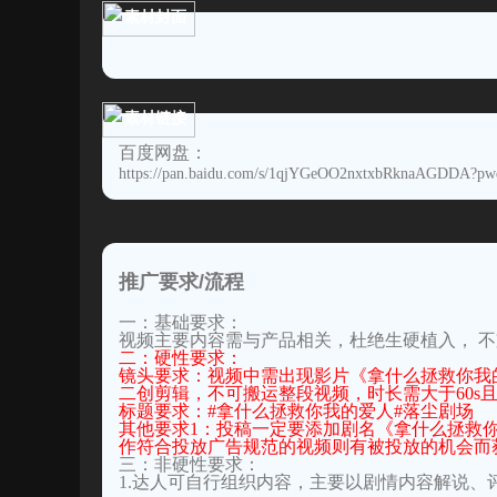
素材封面
素材链接
百度网盘：
https://pan.baidu.com/s/1qjYGeOO2nxtxbRknaAGDDA?pw
推广要求/流程
一：基础要求：
视频主要内容需与产品相关，杜绝生硬植入， 
二：硬性要求：
镜头要求：视频中需出现影片《拿什么拯救你我的
二创剪辑，不可搬运整段视频，时长需大于60s且
标题要求：#拿什么拯救你我的爱人#落尘剧场
其他要求1：投稿一定要添加剧名《拿什么拯救你我
作符合投放广告规范的视频则有被投放的机会而
三：非硬性要求：
1.达人可自行组织内容，主要以剧情内容解说