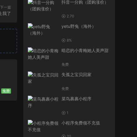
抖音一分购（团购涨价）
下一篇
上我了
2.70
yetu野兔（海外）
8%
暗恋的小青梅她人美声甜
免费
失孤之宝贝回家
免费
免费
菜鸟裹裹小程序
1
小程序免费领不充值
20