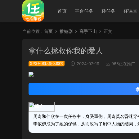
首页
平台任务
轻任务
任课堂
当前位置：
首页
推短剧
高手下山
正文
拿什么拯救你我的爱人
GPS分成比例0.88%
2024-07-19
965正在推广
简介
周奇和佳欣在一次任务中，身受重伤，周奇莫名昏迷穿
李依伊成为了她的保镖，从而改写了剧中人物的结局，