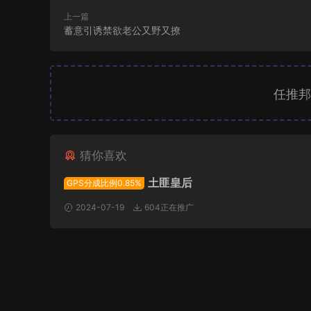
上一篇
蓄意引诱禁欲老公又野又撩
任推邦
猜你喜欢
土匪皇后
GPS分成比例0.85%
2024-07-19
604正在推广