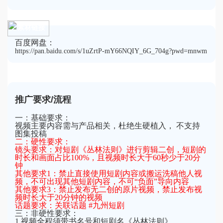
素材链接
百度网盘：
https://pan.baidu.com/s/1uZrtP-mY66NQIY_6G_704g?pwd=mnwm
推广要求/流程
一：基础要求：
视频主要内容需与产品相关，杜绝生硬植入， 不支持
图集投稿
二：硬性要求：
镜头要求：对短剧《丛林法则》进行剪辑二创，短剧的
时长和画面占比100%，且视频时长大于60秒少于20分
钟
其他要求1：禁止直接使用短剧内容或搬运洗稿他人视
频，不可出现其他短剧内容，不可“负面”导向内容
其他要求3：禁止发布无二创的原片视频，禁止发布视
频时长大于20分钟的视频
话题要求：关联话题 #九州短剧
三：非硬性要求：
1.视频全程须带书名号和短剧名《丛林法则》