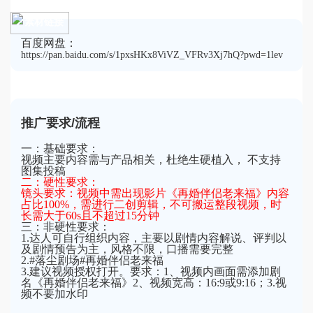
素材链接
百度网盘：
https://pan.baidu.com/s/1pxsHKx8ViVZ_VFRv3Xj7hQ?pwd=1lev
推广要求/流程
一：基础要求：
视频主要内容需与产品相关，杜绝生硬植入， 不支持
图集投稿
二：硬性要求：
镜头要求：视频中需出现影片《再婚伴侣老来福》内容
占比100%，需进行二创剪辑，不可搬运整段视频，时
长需大于60s且不超过15分钟
三：非硬性要求：
1.达人可自行组织内容，主要以剧情内容解说、评判以
及剧情预告为主，风格不限，口播需要完整
2.#落尘剧场#再婚伴侣老来福
3.建议视频授权打开。要求：1、视频内画面需添加剧
名《再婚伴侣老来福》2、视频宽高：16:9或9:16；3.视
频不要加水印