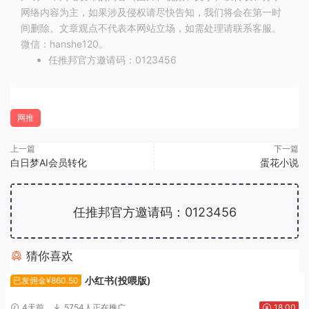
网络内容为主，如果涉及侵权请尽快告知，我们将会在第一时
间删除。文章观点不代表本网站立场，如需处理请联系客服。
微信：hanshe120。
任推邦官方邀请码：0123456
网推
上一篇
下一篇
白日梦AI会员转化
蛋花小说
任推邦官方邀请码：0123456
猜你喜欢
广告位招租
小红书(投喂版)
已发佣金¥860.50
4天前
5754人正在推广
18.00