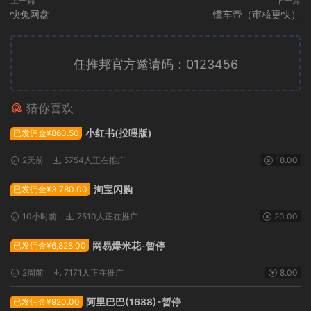
上一篇
下一篇
快兔网盘
懂车帝（审核更快）
任推邦官方邀请码：0123456
猜你喜欢
广告位招租
小红书(投喂版)
已发佣金¥860.50
2天前
5754人正在推广
18.00
淘宝闪购
已发佣金¥3,780.00
10小时前
7510人正在推广
20.00
网易爆米花-暂停
已发佣金¥6,828.00
2周前
7171人正在推广
8.00
阿里巴巴(1688)-暂停
已发佣金¥920.00