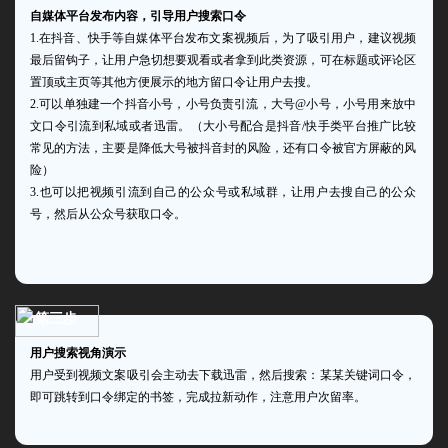
自媒体平台发布内容，引导用户搜索口令
1.在抖音、快手等自媒体平台发布文案视频后，为了吸引用户，建议视频
最后留钩子，让用户急切想要观看或者拿到此类资源，可在标题或评论区
置顶或主页等其他方便展示的地方留口令让用户去搜。
2.可以单独建一个抖音小号，小号负责引流，大号@小号，小号用来放中
文口令引流到私域或者迅雷。（大小号配合是抖音/快手类平台推广比较
常见的方法，主要是降低大号被抖音封的风险，还有口令被官方屏蔽的风
险）
3.也可以把视频引流到自己的公众号或私域群，让用户去搜自己的公众
号，然后从公众号获取口令。
第三步
用户搜索视角演示
用户受到视频文案吸引会主动去下载迅雷，然后搜索：某某关键词口令，
即可跳转到口令绑定的书签，完成拉新动作，注意用户次留率。