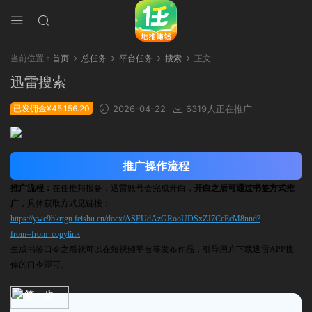
当前位置：
首页
总任务
平台任务
搜索
正文
迅雷搜索
已发佣金¥45,156.20
2026-04-22
6319人正在推广
推广操作流程
推广流程：
在任推邦报备，迅雷账号会完成开白，
开白之后可通过书签方式推
广
，具体获取方式见链接：
https://ywc9bkrtgn.feishu.cn/docx/ASFUdAzGRooUDSxZJ7CcEcM8nnd?
from=from_copylink
生成书签口令之后就可以在短视频平台等发布作品，
引导用户下载迅雷APP搜
你的口令即可。
第一步