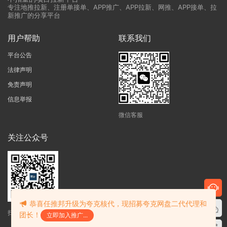
专注地推拉新、注册单接单、APP推广、APP拉新、网推、APP接单、拉
新推广的分享平台
用户帮助
联系我们
平台公告
法律声明
免责声明
信息举报
微信客服
关注公众号
恭喜任推邦升级为夸克核代，现招募夸克网盘二代代理和
扫码获得最新资讯
团长！
立即加入推广...