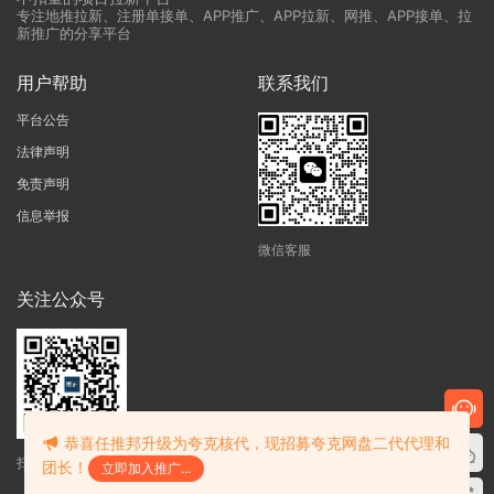
专注地推拉新、注册单接单、APP推广、APP拉新、网推、APP接单、拉
新推广的分享平台
用户帮助
联系我们
平台公告
法律声明
免责声明
信息举报
微信客服
关注公众号
恭喜任推邦升级为夸克核代，现招募夸克网盘二代代理和
扫码获得最新资讯
团长！
立即加入推广...