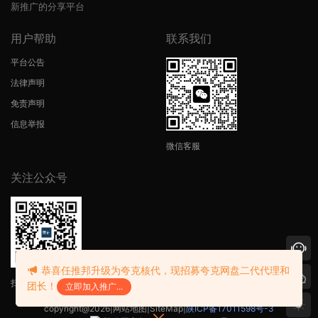
新推广的分享平台
用户帮助
联系我们
平台公告
法律声明
免责声明
信息举报
微信客服
关注公众号
恭喜任推邦升级为夸克核代，现招募夸克网盘二代代理和
扫码获得最新资讯
团长！
立即加入推广...
copyright@2026|
网站地图
|
SiteMap
|
陕ICP备17011598号-3