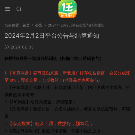
当前位置：
首页
公告
2024年2月2日平台公告与结算通知
2024年2月2日平台公告与结算通知
2024-02-03
任推邦2月第一期项目培训会（扫描下方二维码参与）
1.【夸克网盘】春节激励来袭，新老用户转存收益翻倍，会员分成涨
至40%，预算充足，长期收益！(动漫品类也可参与)
2.【头条网盘】价格上涨，新网盘项目上架，内部测试转化很高，推
荐自然量渠道冲；
3.【UC网盘】结算高佣金，持续稳定 ;
4.【迅雷网盘】数据超好，会员分成给力，项目长期亿级预算，不限
量
；
【夸克搜索】佣金上调，数据好，预算足；
5.
6.
【美团外卖私域】
渠道持续增量，价格大幅度上涨；