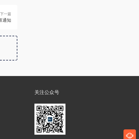
下一篇
结算通知
关注公众号