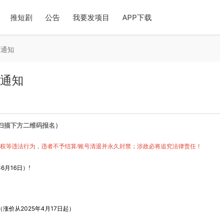
推短剧
公告
我要发项目
APP下载
算通知
算通知
扫描下方二维码报名）
/侵权等违法行为，违者不予结算/账号清退并永久封禁；涉政必将追究法律责任！
年6月16日
）!
涨价从2025年4月17日起）