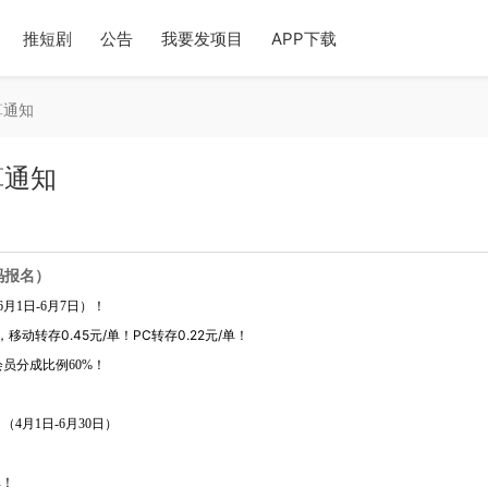
推短剧
公告
我要发项目
APP下载
算通知
算通知
码报名）
月1日-6月7日）！
移动转存0.45元/单！PC转存0.22元/单！
会员分成比例60%！
（4月1日-6月30日）
单！