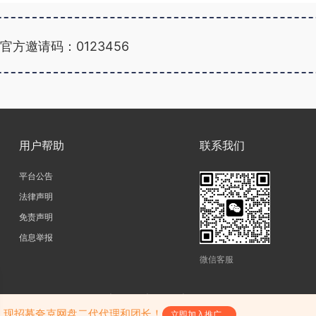
官方邀请码：0123456
广告位招租
用户帮助
联系我们
平台公告
法律声明
免责声明
信息举报
微信客服
copyright@2026|
网站地图
|
SiteMap
|
陕ICP备17011598号-3
陕公网安备61052302000242号
，现招募夸克网盘二代代理和团长！
立即加入推广...