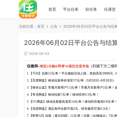
首页
平台任务
轻任务
任课堂
当前位置：
首页
公告
2026年06月02日平台公告与结
2026年06月02日平台公告与结
2026-06-03
任推邦
–
淘宝1分购
&即梦AI项目交流专场
（扫描下方二维
1.【千问】
拉新12元/单！平台激励活动上线，奖励高至20000元（6
【百度网盘】移动拉新单价涨至17元/单（5月20日-6月30日），
2.
3.【移动云盘】常规月新用户5.5元/单！常规月非新用户2元/单！
4.
【夸克网盘】移动拉新7元/单！移动转存0.3元/单！
5.
【UC网盘】
移动拉新最高涨至14元/单！移动转存最高0.9元/单！
满足条件拉新可涨2元，转存最高可涨0.3元！
6.【迅雷网盘】
7.
【即梦AI】拉新（展示归因）11元/单！拉新（出镜锚点）7元/