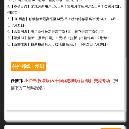
【千问】
拉新10.5元/单！蓝海市场，新用户多！
4.【移动云盘】常规月新用户5.5元/单！常规月非新用户2元/单！会员分成比
例60%！
5.
【UC网盘】
移动拉新最高涨至14元/单！移动转存最高0.9元/条！（4月1
日-7月31日）
满足条件拉新最高可涨3元，转存最高可涨0.4元！
6.【迅雷网盘】
7.
【即梦AI】拉新（展示归因）11元/单！拉新（出镜锚点）7元/单！
8.【迅雷搜索】拉新最高16元，拉活最高6元！（6月21日-7月20日）
任推邦线上培训
任推邦-
小红书(投喂版)
&千问优惠券版(新)项目交流专场
（扫
描下方二维码报名）