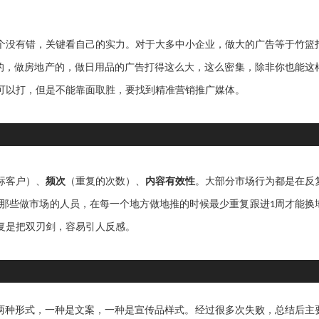
个没有错，关键看自己的实力。对于大多中小企业，做大的广告等于竹篮
的，做房地产的，做日用品的广告打得这么大，这么密集，除非你也能这
告可以打，但是不能靠面取胜，要找到精准营销推广媒体。
）
（
）
标客户
、
频次
重复的次数
、
内容有效性
。大部分市场行为都是在反
那些做市场的人员，在每一个地方做地推的时候最少重复跟进
周才能换
1
重复是把双刃剑，容易引人反感。
两种形式，一种是文案，一种是宣传品样式。经过很多次失败，总结后主