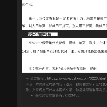
两个点。
第一，宣传文案标题一定要有吸引力，精准营销推广
纸。别人用单页，我就用三折页。别人用三折页，我就用
·
做得多不如做得精
有些企业做营销什么都做，报纸、单页、海报、户外
次，投了报纸单页只能印
千张，短信只能挤出钱来
2-3
2-3
本文部分内容、素材
/图片来源于互联网丨侵删
原文链接：
https://www.yizushuo.com/3223.html
声明：本网站发布的内容（图片、视频和文字）以转载
除。文章观点不代表本网站立场，如需处理请联系客服。微信
任推邦官方邀请码：0123456