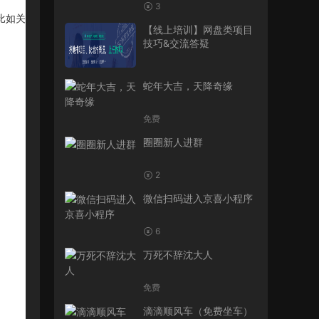
3
比如关
【线上培训】网盘类项目
技巧&交流答疑
蛇年大吉，天降奇缘
免费
圈圈新人进群
2
微信扫码进入京喜小程序
6
万死不辞沈大人
免费
滴滴顺风车（免费坐车）