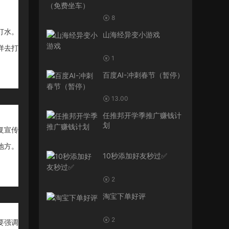
8
打水。
山海经异变小游戏
样去打
1
百度AI-冲刺春节（暂停）
13.00
任推邦开学季推广赚钱计
划
复宣传
地方。
10秒添加好友秒过✅
2
淘宝下单好评
2
要强调