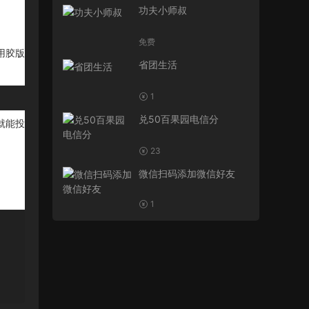
功夫小师叔
免费
用胶版
省团生活
。
1
兑50百果园电信分
就能投
23
微信扫码添加微信好友
1