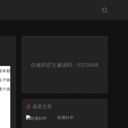
任推邦官方邀请码：0123456
基本都
客户画
逐个填
最新文章
联通好评