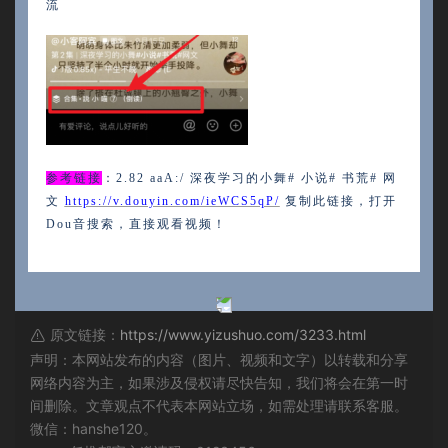
流
参考链接
：2.82 aaA:/ 深夜学习的小舞# 小说# 书荒# 网
文
https://v.douyin.com/ieWCS5qP/
复制此链接，打开
Dou音搜索，直接观看视频！
原文链接：
https://www.yizushuo.com/3233.html
声明：本网站发布的内容（图片、视频和文字）以转载和分享
网络内容为主，如果涉及侵权请尽快告知，我们将会在第一时
间删除。文章观点不代表本网站立场，如需处理请联系客服。
微信：hanshe120。