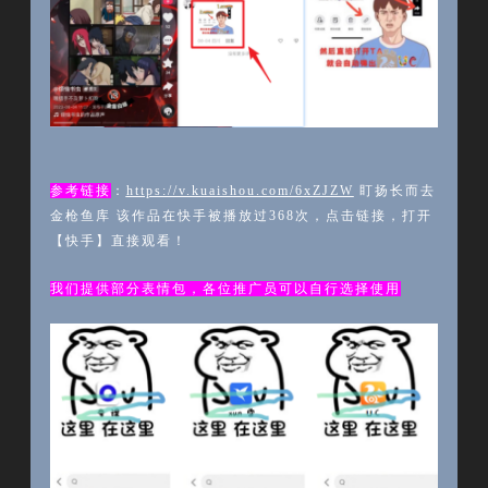
参考链接
：
https://v.kuaishou.com/6xZJZW
盯扬长而去
金枪鱼库
该作品在快手被播放过
368次，点击链接，打开
【快手】直接观看！
我们提供部分表情包，各位推广员可以自行选择使用