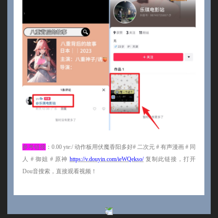
参考链接
：
0.00 yte:/ 动作板用伏魔香阳多好# 二次元 # 有声漫画 # 同
人 # 御姐 # 原神
https://v.douyin.com/ieWQekso/
复制此链接，打开
Dou音搜索，直接观看视频！