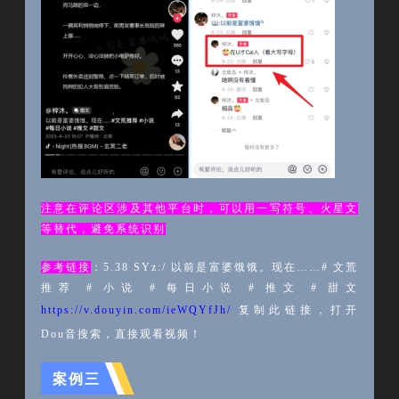
注意在评论区涉及其他平台时，可以用一写符号、火星文
等替代，避免系统识别
参考链接
：
5.38 SYz:/ 以前是富婆饿饿。现在……# 文荒
推荐 # 小说 # 每日小说 # 推文 # 甜文
https://v.douyin.com/ieWQYfJh/
复制此链接，打开
Dou音搜索，直接观看视频！
案例三