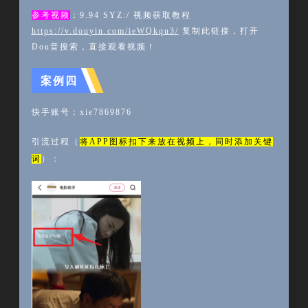
参考视频
：
9.94 SYZ:/ 视频获取教程
https://v.douyin.com/ieWQkqu3/
复制此链接，打开
Dou音搜索，直接观看视频！
案例四
快手账号：
xie7869876
引流过程（
将
APP图标扣下来放在视频上，同时添加关键
词
）：