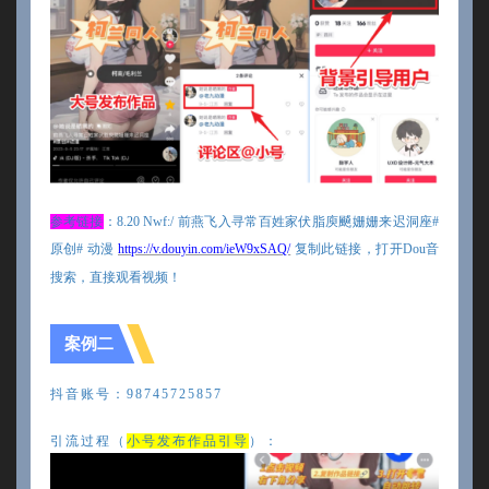
参考链接
：
8.20 Nwf:/ 前燕飞入寻常百姓家伏脂庾飇姗姗来迟洞座#
原创# 动漫
https://v.douyin.com/ieW9xSAQ/
复制此链接，打开
Dou音
搜索，直接观看视频！
案例二
抖音账号：
98745725857
引流过程（
小号发布作品引导
）：