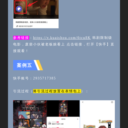
参考链接
：
https://v.kuaishou.com/6tcu8K
韩剧限制级
电影，废柴小伙被老板娘看上
点击链接，打开【快手】直
接观看！
案例五
快手账号：
2935717385
引流过程（
将引流过程放置在表情包上
）：