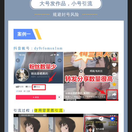
大号发作品，小号引流
规避封号风险
案例一
抖音账号：
dy9rfomsn1nm
引流过程（
使用背景图引流
）