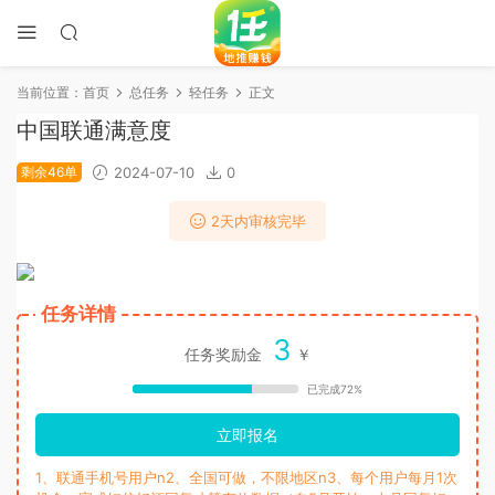
当前位置：
首页
总任务
轻任务
正文
中国联通满意度
剩余46单
2024-07-10
0
2天内审核完毕
任务详情
3
任务奖励金
￥
已完成72%
立即报名
1、联通手机号用户n2、全国可做，不限地区n3、每个用户每月1次