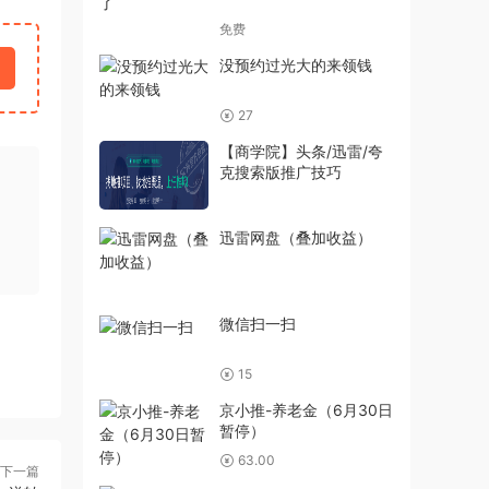
免费
没预约过光大的来领钱
27
【商学院】头条/迅雷/夸
克搜索版推广技巧
迅雷网盘（叠加收益）
微信扫一扫
15
京小推-养老金（6月30日
暂停）
63.00
下一篇