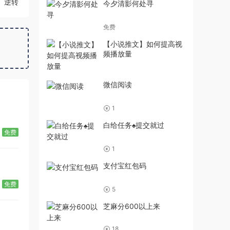
逆转
今夕清影何处寻
免费
【小说推文】如何提高视
频播放量
微信阅读
1
白给任务♠提交就过
免费
1
支付宝红包码
免费
5
芝麻分600以上来
18