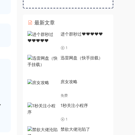
最新文章
进个群秒过♥♥♥♥♥
1
迅雷网盘（快手挂载）
庶女攻略
免费
，
1秒关注小程序
1
禁欲大佬沦陷了