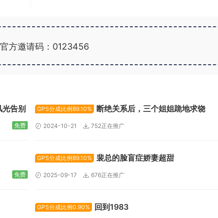
官方邀请码：0123456
广告位招租
风光告别
断绝关系后，三个姐姐跪地求饶
GPS分成比例89.10%
免费
2024-10-21
752正在推广
裴总的脸盲症娇妻超甜
GPS分成比例89.10%
免费
2025-09-17
676正在推广
回到1983
GPS分成比例0.90%