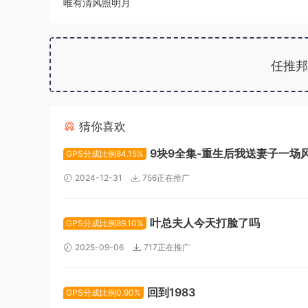
唯有清风照明月
任推邦
猜你喜欢
9块9全集-重生后我送妻子一场
GPS分成比例84.15%
2024-12-31
756正在推广
叶总夫人今天打脸了吗
GPS分成比例89.10%
2025-09-06
717正在推广
回到1983
GPS分成比例0.90%