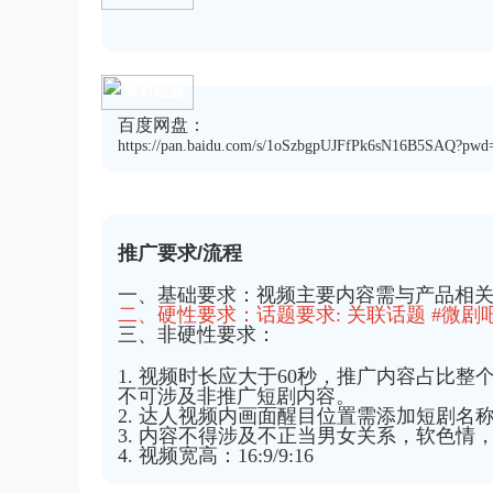
素材链接
百度网盘：
https://pan.baidu.com/s/1oSzbgpUJFfPk6sN16B5SAQ?pwd
推广要求/流程
一、基础要求：视频主要内容需与产品相关
二、硬性要求：
话题要求: 关联话题 #微剧
三、非硬性要求：
1. 视频时长应大于60秒，推广内容占比
不可涉及非推广短剧内容。
2. 达人视频内画面醒目位置需添加短剧名
3. 内容不得涉及不正当男女关系，软色情
4. 视频宽高：16:9/9:16