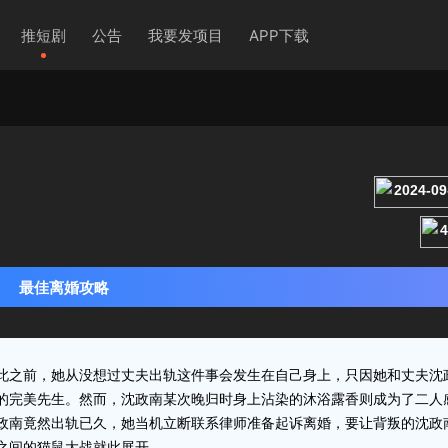
推短剧
公告
我要发项目
APP下载
2024-0
最佳离婚攻略
此之前，她从没想过丈夫出轨这件事会发生在自己身上，只因她和丈夫沈
的完美先生。然而，沈政南某次晚归时身上沾染的沐浴露香则成为了二人
政南竟然出轨已久，她当机立断联系律师准备起诉离婚，要让背叛的沈政
之间的猫鼠大战就此展开。