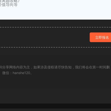
佳离婚攻略》
价值导向等
立即报名
和分享网络内容为主，如果涉及侵权请尽快告知，我们将会在第一时间删
：hanshe120。