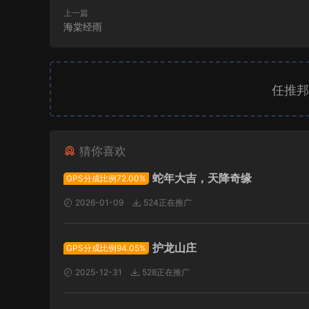
上一篇
海棠经雨
任推邦
猜你喜欢
蛇年大吉，天降奇缘
GPS分成比例72.00%
2026-01-09
524正在推广
护龙山庄
GPS分成比例94.05%
2025-12-31
528正在推广