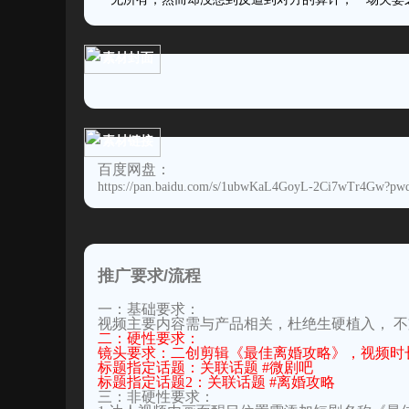
素材封面
素材链接
百度网盘：
https://pan.baidu.com/s/1ubwKaL4GoyL-2Ci7wTr4Gw?pw
推广要求/流程
一：基础要求：
视频主要内容需与产品相关，杜绝生硬植入， 
二：硬性要求：
镜头要求：二创剪辑《最佳离婚攻略》，视频时长为
标题指定话题：关联话题 #微剧吧
标题指定话题2：关联话题 #离婚攻略
三：非硬性要求：