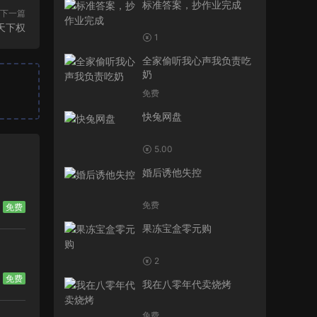
标准答案，抄作业完成
下一篇
天下权
1
全家偷听我心声我负责吃
奶
免费
快兔网盘
5.00
婚后诱他失控
免费
免费
果冻宝盒零元购
2
免费
我在八零年代卖烧烤
免费