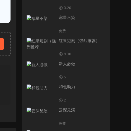
3.20
寒星不染
免费
红果短剧（强烈推荐）
8.00
新人必做
5
和包助力
2
云深见溪
免费