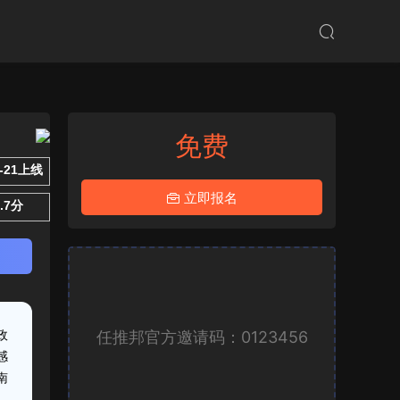
免费
9-21上线
立即报名
4.7分
任推邦官方邀请码：0123456
政
感
南