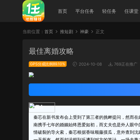
首页
平台任务
轻任务
任课堂
当前位置：
首页
推短剧
神豪
正文
最佳离婚攻略
GPS分成比例89.10%
2024-10-08
769正在推广
简介
秦芯在新书发布会上受到了第三者的挑衅提问，然而在
南携手七年的婚姻始终恩爱如初，而丈夫也是外人眼中
情破裂的导火索，秦芯根据香味顺藤摸瓜，意外查到沈
一无所有，然而却没想到反遭到对方的算计，一场夫妻