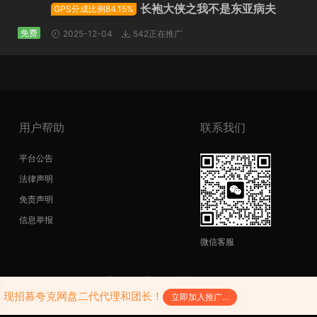
长袍大侠之我不是东亚病夫
GPS分成比例84.15%
免费
2025-12-04
542正在推广
用户帮助
联系我们
平台公告
法律声明
免责声明
信息举报
微信客服
copyright@2026|
网站地图
|
SiteMap
|
陕ICP备17011598号-3
陕公网安备61052302000242号
，现招募夸克网盘二代代理和团长！
立即加入推广...