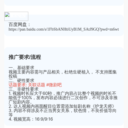
素材链接
百度网盘：
https://pan.baidu.com/s/1FbSbANHtiUyB1M_SAtJ9GQ?pwd=m6wt
推广要求/流程
一、基础要求
视频主要内容需与产品相关，杜绝生硬植入， 不支持图集
投稿
二、硬性要求
话题要求: 关联话题 #微剧吧
三、非硬性要求
1. 视频时长应大于60秒，推广内容占比整个视频的时长不
能低于100%，发布内容必须进行二次创作，不可涉及非推
广短剧内容。
2. 达人视频内画面醒目位置需添加短剧名称《护龙天师》
3. 内容不得涉及不正当男女关系，软色情，不良价值导向
等
4. 视频宽高：16:9/9:16