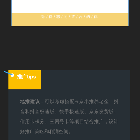
等/待/志/同/道/合/的/你
推广tips
地推建议
：可以考虑搭配→京小推养老金、抖
音和抖音极速版、快手极速版、京东发货版、
信用卡积分、三网号卡等项目结合推广，设计
好推广策略和利润空间。