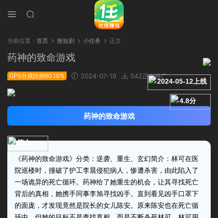
当前位置：
首页
推短剧
小任务
正文
药神的致命游戏
GPS分成比例80.10%
2024-07-19
542正在推广
2024-05-12上线
4.8分
药神的致命游戏
简介
《药神的致命游戏》分类：逆袭、重生、玄幻简介：林可在医
院巡楼时，撞破了护工李晨侵犯病人，惨遭杀害，由此陷入了
一场诡异的死亡循环。药神给了她重生的机会，让其寻找死亡
背后的真相，她携手同事李旭寻找凶手。直到看见凶手口罩下
的面庞，才发现竟然是院长的女儿陈安。原来陈安也在死亡循
环中，但她的目标不是查找真相，而是不断杀死林可。林可用