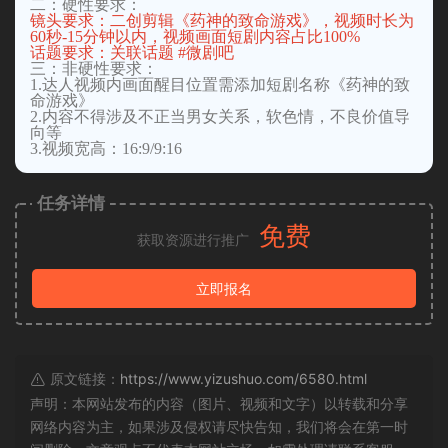
二：硬性要求：
镜头要求：二创剪辑《药神的致命游戏》，视频时长为
60秒-15分钟以内，视频画面短剧内容占比100%
话题要求：关联话题 #微剧吧
三：非硬性要求：
1.达人视频内画面醒目位置需添加短剧名称《药神的致
命游戏》
2.内容不得涉及不正当男女关系，软色情，不良价值导
向等
3.视频宽高：16:9/9:16
任务详情
免费
获取资源进行推广
立即报名
原文链接：
https://www.yizushuo.com/6580.html
声明：本网站发布的内容（图片、视频和文字）以转载和分享
网络内容为主，如果涉及侵权请尽快告知，我们将会在第一时