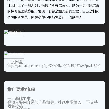
计谋阻止了一切悲剧，挽救了所有试药人。以为一切已经结束
的林可在医院惊醒，发现一切都是濒死前的幻觉，自己是制药
公司的研发员，因胆小却不敢揭发恶行，间接害人…
素材封面
素材链接
百度网盘：
https://pan.baidu.com/s/1yRgrKXzcHIzbO2PcHLUTww?pwd=89r2
推广要求/流程
一：基础要求：
视频主要内容需与产品相关，杜绝生硬植入， 不支持
图集投稿