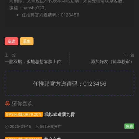
间删除。文章观点不代表本网站立场，如需处理请联系客服。
微信：hanshe120。
任推邦官方邀请码：0123456
逆袭
重生
上一篇
下一篇
一胞双胎，爹地总想靠脸上位
添加好友（简单秒审）
任推邦官方邀请码：0123456
猜你喜欢
广告位招租
我以武道震九霄
GPS分成比例79.20%
免费
2025-01-15
562正在推广