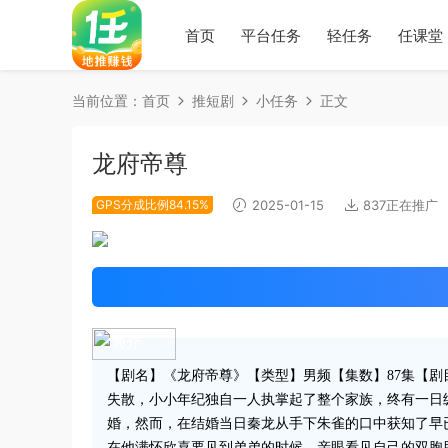
首页
平台任务
轻任务
任课堂
当前位置：
首页
推短剧
小任务
正文
龙府帝尊
GPS分成比例84.15%
2025-01-15
837正在推广
简介
【剧名】《龙府帝尊》【类型】男频【集数】87集【
失散，小小年纪独自一人执掌起了整个家族，终有一日
婚，然而，在结婚当日秦龙从手下朱雀的口中获知了早
在他满怀欣喜要见到弟弟的时候，亲眼看见自己的双胞