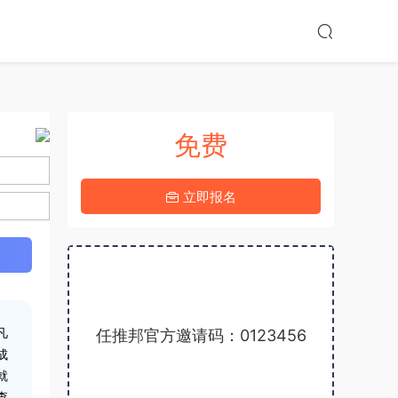
免费
1-25上线
立即报名
5.0分
任推邦官方邀请码：0123456
凡
成
就
查