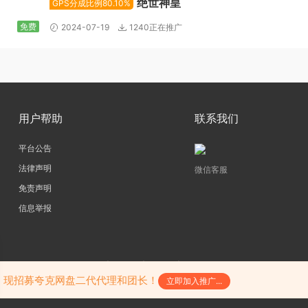
绝世神皇
GPS分成比例80.10%
免费
2024-07-19
1240正在推广
用户帮助
联系我们
平台公告
法律声明
微信客服
免责声明
信息举报
copyright@2026|
网站地图
|
SiteMap
|
陕ICP备17011598号-3
陕公网安备61052302000242号
，现招募夸克网盘二代代理和团长！
立即加入推广...