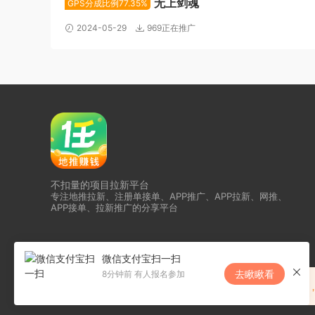
无上剑魂
GPS分成比例77.35%
2024-05-29
969正在推广
不扣量的项目拉新平台
专注地推拉新、注册单接单、APP推广、APP拉新、网推、
APP接单、拉新推广的分享平台
微信支付宝扫一扫
去瞅瞅看
8分钟前 有人报名参加
恭喜任推邦升级为夸克核代