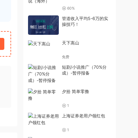
60%
管道收入平均5-6万的实
操技巧！
天下嵩山
免费
短剧/小说推广（70%分
成）-暂停报备
夕拾 简单零撸
1
上海证券老用户领红包
1