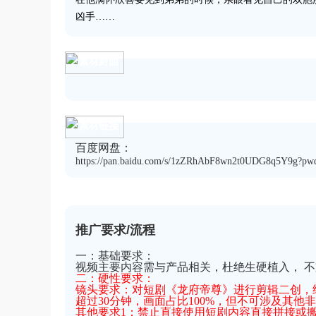
凶手……
素材封面
素材链接
百度网盘：
https://pan.baidu.com/s/1zZRhAbF8wn2t0UDG8q5Y9g?pw
推广要求/流程
一：基础要求：
视频主要内容需与产品相关，杜绝生硬植入， 
二：硬性要求：
镜头要求：对短剧《龙府帝尊》进行剪辑二创，
超过30分钟，画面占比100%，但不可涉及其他
其他要求1：禁止直接使用短剧内容直接拼接或搬