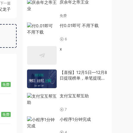
庆余年之帝王业
下一篇
父龙子
免费
付0.01即可 不用下载
6
x
【喜报】12月5日—12月8
日提现榜单，单笔提现超
5万
免费
支付宝互帮互助
7
免费
小程序1分钟完成
4