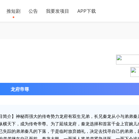
推短剧
公告
我要发项目
APP下载
2024-1
龙府帝尊
剧目简介】神秘而强大的传奇势力龙府有双生兄弟，长兄秦龙从小与弟弟秦
纵横天下，成为传奇帝尊。为了延续龙府，秦龙选择和首富千金上官婉儿
已失踪的弟弟秦凡的下落，于是临时放弃婚礼，决定去找寻自己的弟弟，
胎弟弟摔在自己面前，秦龙大怒，一面派人将弟弟紧急送医，一面下令追