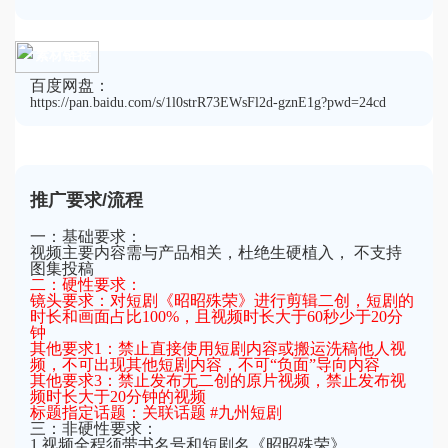
素材链接
百度网盘：
https://pan.baidu.com/s/1l0strR73EWsFl2d-gznE1g?pwd=24cd
推广要求/流程
一：基础要求：
视频主要内容需与产品相关，杜绝生硬植入， 不支持
图集投稿
二：硬性要求：
镜头要求：对短剧《昭昭殊荣》进行剪辑二创，短剧的
时长和画面占比100%，且视频时长大于60秒少于20分
钟
其他要求1：禁止直接使用短剧内容或搬运洗稿他人视
频，不可出现其他短剧内容，不可“负面”导向内容
其他要求3：禁止发布无二创的原片视频，禁止发布视
频时长大于20分钟的视频
标题指定话题：关联话题 #九州短剧
三：非硬性要求：
1.视频全程须带书名号和短剧名《昭昭殊荣》