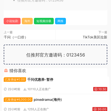
任推邦官方邀请码：0123456
小说短剧
海外
短视频挂载
网推
上一篇
下一篇
千问（一口价）
TikTok美区拉新
任推邦官方邀请码：0123456
猜你喜欢
广告位招租
千问优惠券-暂停
已发佣金¥0.00
22小时前
10110人正在推广
10.50
pinedrama(海外)
已发佣金¥6,000.00
22小时前
1255人正在推广
30.00