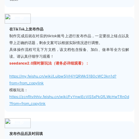
第二步
在TikTok上发布作品
制作完成后就在对应的tiktok账号上进行发布作品，一定要挂上锚点以及
带上正确的话题，剩余文案可以根据实际情况进行调整。
具体操作流程可见下方文档，该文档包含报备、加白、做单等全方位解
读。请认真仔细学习观看！
seedance2.0限时新玩法（请务必详细观看）：
https://my.feishu.cn/wiki/Luibw5jVHiYQRWk51B0cWC3kn1d?
from=from_copylink
模板玩法：
https://zcnfltvihhiv.feishu.cn/wiki/FvYnwiEcViS5xPkGfLWcHwTRn0d
?from=from_copylink
第三步
发布作品后及时回填