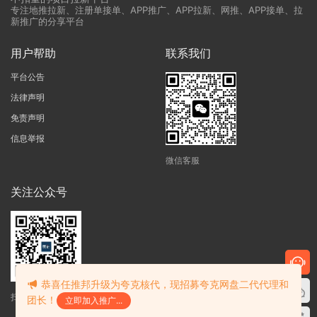
专注地推拉新、注册单接单、APP推广、APP拉新、网推、APP接单、拉
新推广的分享平台
用户帮助
联系我们
平台公告
法律声明
免责声明
信息举报
微信客服
关注公众号
恭喜任推邦升级为夸克核代，现招募夸克网盘二代代理和
扫码获得最新资讯
团长！
立即加入推广...