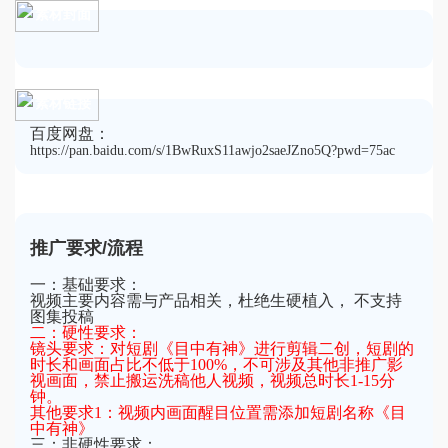
素材封面
素材链接
百度网盘：
https://pan.baidu.com/s/1BwRuxS11awjo2saeJZno5Q?pwd=75ac
推广要求/流程
一：基础要求：
视频主要内容需与产品相关，杜绝生硬植入， 不支持
图集投稿
二：硬性要求：
镜头要求：对短剧《目中有神》进行剪辑二创，短剧的
时长和画面占比不低于100%，不可涉及其他非推广影
视画面，禁止搬运洗稿他人视频，视频总时长1-15分
钟。
其他要求1：视频内画面醒目位置需添加短剧名称《目
中有神》
三：非硬性要求：