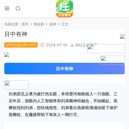
当前位置：
首页
推短剧
战神
正文
目中有神
GPS分成比例0.85%
2024-07-19
862正在推广
2024-06-18上线
4.9分
目中有神
简介
刘弟因见义勇为被打伤右眼，幸得楚河相救植入一只假眼。三
后年后，假眼内人工智能终和刘弟脑神经融合，开始崛起。燕
卿纹找到刘弟，想给钱报答。刘弟看出燕家暗潮涌动留下保护
燕卿纹。在魔瞳帮助下将坏人一网打尽。